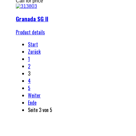
Call for price
Granada SG II
Product details
Start
Zurück
1
2
3
4
5
Weiter
Ende
Seite 3 von 5