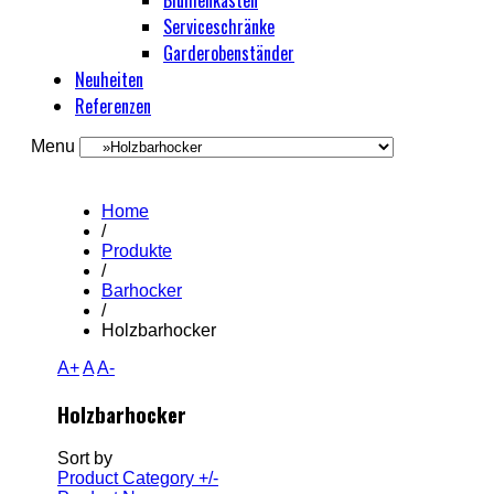
Blumenkästen
Serviceschränke
Garderobenständer
Neuheiten
Referenzen
Menu
Home
/
Produkte
/
Barhocker
/
Holzbarhocker
A+
A
A-
Holzbarhocker
Sort by
Product Category +/-