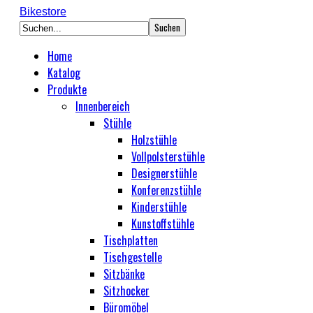
Bikestore
Home
Katalog
Produkte
Innenbereich
Stühle
Holzstühle
Vollpolsterstühle
Designerstühle
Konferenzstühle
Kinderstühle
Kunstoffstühle
Tischplatten
Tischgestelle
Sitzbänke
Sitzhocker
Büromöbel