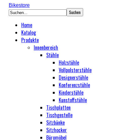
Bikestore
Home
Katalog
Produkte
Innenbereich
Stühle
Holzstühle
Vollpolsterstühle
Designerstühle
Konferenzstühle
Kinderstühle
Kunstoffstühle
Tischplatten
Tischgestelle
Sitzbänke
Sitzhocker
Büromöbel